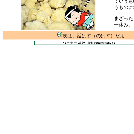
ていう意
うものに
まざった
一休み。
次は、延ばす（のばす）だよ