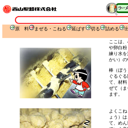
原 料
まぜる・こねる
延ばす
切る
詰める
ここは、
や卵白粉
練り水を
かい）の
棒（ぼう
ぐるぐる
て、材料
ぜて（ま
ます。
よくこね
ょう）は
て、めん