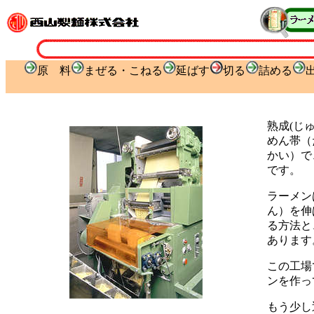
原 料
まぜる・こねる
延ばす
切る
詰める
熟成(じ
めん帯（
かい）で
です。
ラーメン
ん）を伸
る方法と
あります
この工場
ンを作っ
もう少し