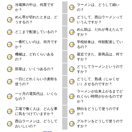
冷蔵庫の中は、何度です
ラーメンは、どうして細い
か？
の？
めん帯が切れたときは、ど
どうして、西山ラーメンって
うするの？
いうんですか？
めん助は、だれが考えたんで
どこまで配達しているの？
すか？
一番忙しいのは、何月です
学校給食は、何校配達してい
か？
るの？
機械は、どれくらいある
最近できた、新商品は、何で
の？
すか？
どうしてラーメンというので
部屋は、いくつあるの？
すか？
一日にどれくらい小麦粉を
どうして、熟成（じゅくせ
使うの？
い）させるのですか？
ラーメンが出来上がるまでど
一ヶ月の電気代は、いくら
れくらい時間がかかるのです
なの？
か？
工場で働く人は、どんな事
卵白をどうして使うのです
に気をつけていますか？
か？
西山ラーメンは、どうして
グルテンをどうして使うので
おいしいの？
すか？