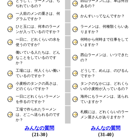
どうして、ラーメンは、ち
西山ラーメンには、車は何台
ぢれているの？
あるの？
一人前のメンの重さは、何
かんすいってなんですか？
グラムですか？
ひと玉には、何本のラーメ
ラーメンは、何種類くらいあ
ンが入っているのですか？
りますか？
一日に、どれくらいの水を
何時から何時まで仕事をして
使うのですか?
いますか？
働いている人たちは、どん
西山ラーメンは、いつできた
なことをしているのです
の？
か？
工場には、何人くらい働い
どうして、めんは、のびるん
ているのですか？
ですか？
小麦粉のタンクの高さは、
タンクのなかには、どれくら
どのくらいですか？
いの小麦粉が入っているの？
一日にどれくらいラーメン
海外にもラーメンは、送られ
を作るのですか？
ていますか？
工場で作られたラーメン
札幌には、どれくらいのラー
は、どこへ送られるのです
メン屋さんがありますか？
か？
みんなの質問
みんなの質問
（21-30）
（31-40）