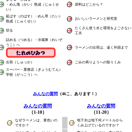
・めん塊（かい）熟成（じゅくせ
原料はどこから？
い）
延ばす（のばす）・めん帯（たい）
おいしいラーメンと研究室
熟成（じゅくせい）
たくさん使う水と環境をよごさない
切る
工夫
詰める（つめる）・冷蔵庫（れいぞ
うこ）へ
ラーメンの出荷は、遠く外国まで
出荷（しゅっか）
ごみの再りようへの取りくみ
スーパー・業務店（ぎょうむてん）
学校（がっこう）へ
みんなの質問
（46こ、あります！）
みんなの質問
みんなの質問
（1-10）
（11-20）
なぜラーメンは、黄色いの
地下水は地下何メートルから
ですか？
くみ上げているのですか？